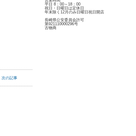
営業時間
平日 8：00～18：00
祝日・日曜日は定休日
年末除く12月のみ日曜日祝日開店
長崎県公安委員会許可
第921110000296号
古物商
次の記事