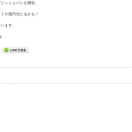
デニッシュパンを贈呈。
て１０億円当たるかも！
ています。
jp
事