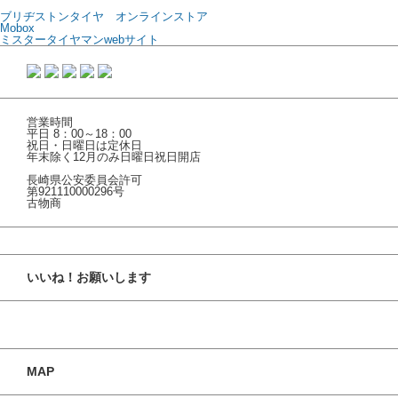
ブリヂストンタイヤ オンラインストア
Mobox
ミスタータイヤマンwebサイト
営業時間
平日 8：00～18：00
祝日・日曜日は定休日
年末除く12月のみ日曜日祝日開店
長崎県公安委員会許可
第921110000296号
古物商
いいね！お願いします
MAP